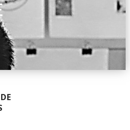
E
 DE
S