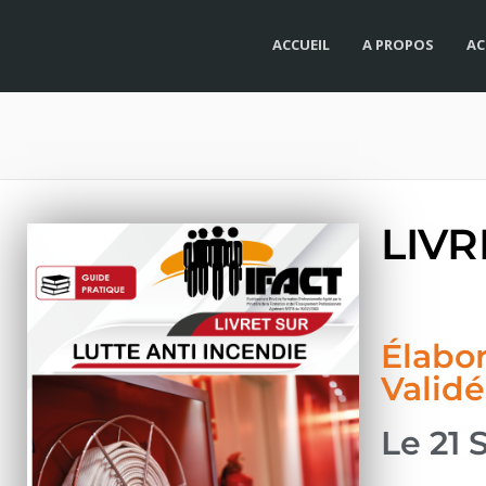
ACCUEIL
A PROPOS
AC
LIVR
Élabor
Validé
Le 21