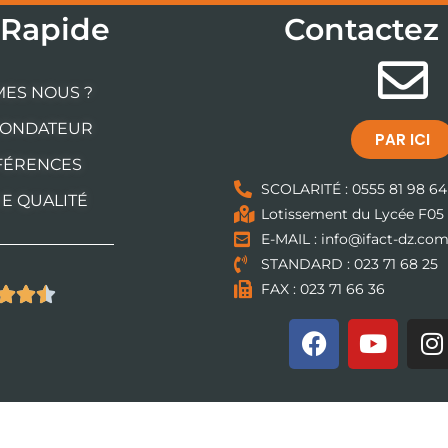
 Rapide
Contactez
MES NOUS ?
FONDATEUR
PAR ICI
FÉRENCES
SCOLARITÉ : 0555 81 98 64
UE QUALITÉ
Lotissement du Lycée F05
E-MAIL : info@ifact-dz.co
STANDARD : 023 71 68 25
FAX : 023 71 66 36


