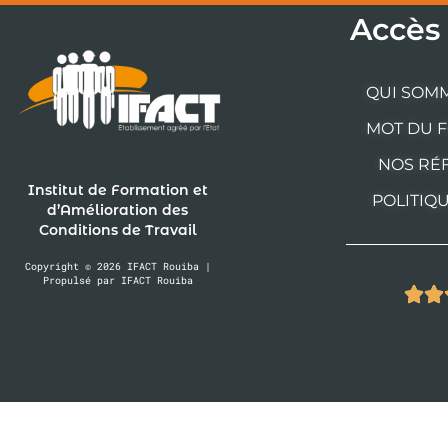
Accès
QUI SOM
MOT DU 
NOS RÉ
Institut de Formation et
POLITIQ
d’Amélioration des
Conditions de Travail
Copyright © 2026 IFACT Rouiba |
Propulsé par IFACT Rouiba

